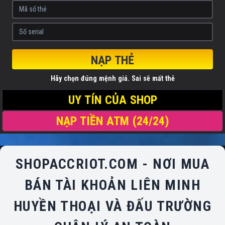
NẠP THẺ
Hãy chọn đúng mệnh giá. Sai sẽ mất thẻ
UY TÍN CỦA SHOP
NẠP TIỀN ATM (24/24)
SHOPACCRIOT.COM - NƠI MUA
BÁN TÀI KHOẢN LIÊN MINH
HUYỀN THOẠI VÀ ĐẤU TRƯỜNG