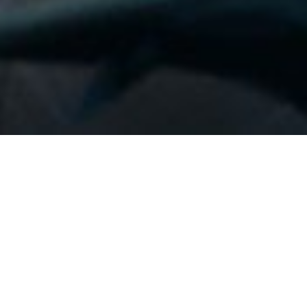
SHOPACCRIOT.COM
ĐẢM BẢO UY TÍN VÀ CHẤT LƯỢNG.
CAM KẾT ĐEM ĐẾN SỰ HÀI LÒNG CHO KHÁCH HÀNG.
UY TÍN VÀ CHẤT LƯỢNG LÀ NHỮNG GIÁ TRỊ CỐT LÕI MÀ CHÚNG TÔI
LUÔN ĐẶT LÊN HÀNG ĐẦU, VÌ CHÚNG TÔI HIỂU RẰNG MỖI KHÁCH
HÀNG ĐỀU ĐÁNG ĐƯỢC NHẬN SỰ PHỤC VỤ TỐT NHẤT.
RẤT MONG SẼ CÓ CƠ HỘI ĐỂ ĐÓN TIẾP CÁC BẠN TRONG THỜI GIAN
TỚI. CẢM ƠN!
COPYRIGHT© 2026, SHOPACCRIOT.COM