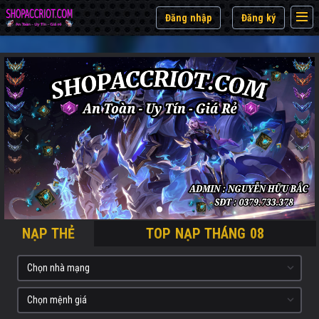
Đăng nhập
Đăng ký
NẠP THẺ
TOP NẠP THÁNG 08