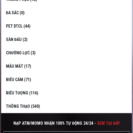
ĐA SẮC (0)
PET DTCL (44)
SÀN ĐẤU (2)
CHƯỞNG LỰC (3)
MẪU MẮT (17)
BIỂU CẢM (71)
BIỂU TƯỢNG (116)
THÔNG THẠO (540)
NẠP ATM/MOMO NHẬN 100% TỰ ĐỘNG 24/24 -
XEM TẠI ĐÂY