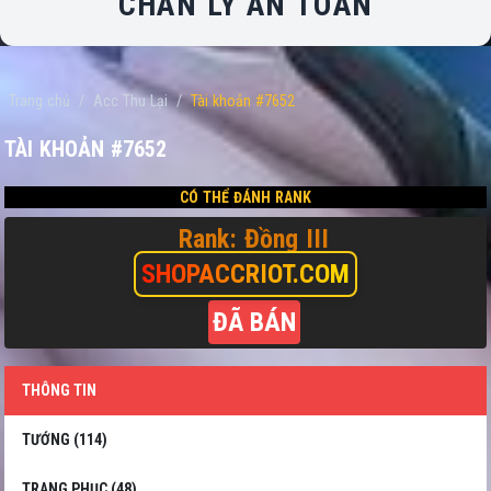
CHÂN LÝ AN TOÀN
Trang chủ
/
Acc Thu Lại
/
Tài khoản #7652
TÀI KHOẢN #7652
CÓ THỂ ĐÁNH RANK
Rank: Đồng III
SHOPACCRIOT.COM
ĐÃ BÁN
THÔNG TIN
TƯỚNG (114)
TRANG PHỤC (48)