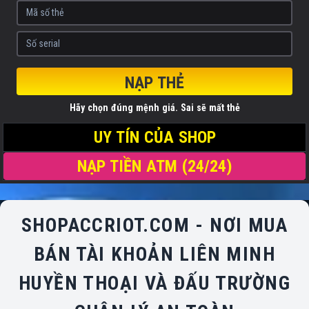
NẠP THẺ
Hãy chọn đúng mệnh giá. Sai sẽ mất thẻ
UY TÍN CỦA SHOP
NẠP TIỀN ATM (24/24)
SHOPACCRIOT.COM - NƠI MUA
BÁN TÀI KHOẢN LIÊN MINH
HUYỀN THOẠI VÀ ĐẤU TRƯỜNG