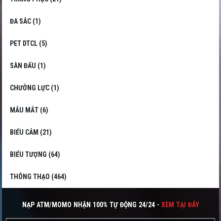
ĐA SẮC (1)
PET DTCL (5)
SÀN ĐẤU (1)
CHƯỞNG LỰC (1)
MẪU MẮT (6)
BIỂU CẢM (21)
BIỂU TƯỢNG (64)
THÔNG THẠO (464)
NẠP ATM/MOMO NHẬN 100% TỰ ĐỘNG 24/24 -
XEM TẠI ĐÂY