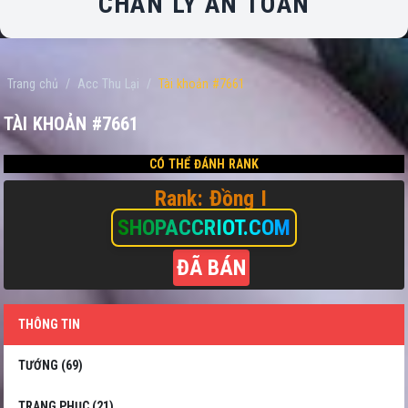
CHÂN LÝ AN TOÀN
Trang chủ
/
Acc Thu Lại
/
Tài khoản #7661
TÀI KHOẢN #7661
CÓ THỂ ĐÁNH RANK
Rank: Đồng I
SHOPACCRIOT.COM
ĐÃ BÁN
THÔNG TIN
TƯỚNG (69)
TRANG PHỤC (21)