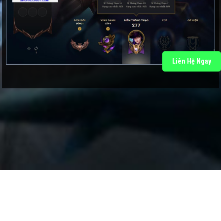
Liên Hệ Ngay
SHOPACCRIOT.COM
ĐẢM BẢO UY TÍN VÀ CHẤT LƯỢNG.
CAM KẾT ĐEM ĐẾN SỰ HÀI LÒNG CHO KHÁCH HÀNG.