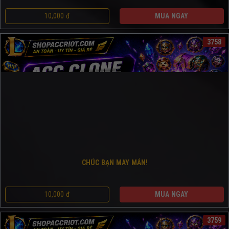
10,000 đ
MUA NGAY
3758
CHÚC BẠN MAY MẮN!
10,000 đ
MUA NGAY
3759