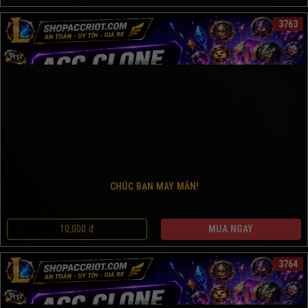
3763
CHÚC BẠN MAY MẮN!
10,000 đ
MUA NGAY
3764