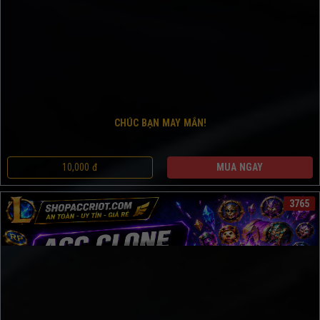
CHÚC BẠN MAY MẮN!
10,000 đ
MUA NGAY
3765