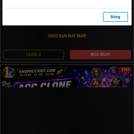
Đóng
CHÚC BẠN MAY MẮN!
10,000 đ
MUA NGAY
3761