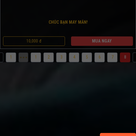
CHÚC BẠN MAY MẮN!
10,000 đ
MUA NGAY
1
1
2
3
4
5
6
7
8
⋆⋆⋆