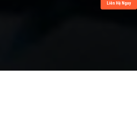
Liên Hệ Ngay
SHOPACCRIOT.COM
ĐẢM BẢO UY TÍN VÀ CHẤT LƯỢNG.
CAM KẾT ĐEM ĐẾN SỰ HÀI LÒNG CHO KHÁCH HÀNG.
UY TÍN VÀ CHẤT LƯỢNG LÀ NHỮNG GIÁ TRỊ CỐT LÕI MÀ CHÚNG TÔI
LUÔN ĐẶT LÊN HÀNG ĐẦU, VÌ CHÚNG TÔI HIỂU RẰNG MỖI KHÁCH
HÀNG ĐỀU ĐÁNG ĐƯỢC NHẬN SỰ PHỤC VỤ TỐT NHẤT.
RẤT MONG SẼ CÓ CƠ HỘI ĐỂ ĐÓN TIẾP CÁC BẠN TRONG THỜI GIAN
TỚI. CẢM ƠN!