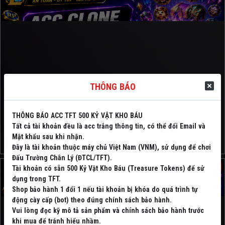
THÔNG BÁO
CHÚC BẠN MAY MẮN!
THÔNG BÁO ACC TFT 500 KỶ VẬT KHO BÁU
Tất cả tài khoản đều là acc trắng thông tin, có thể đổi Email và
Mật khẩu sau khi nhận.
10,000 đ
MUA NGAY
Đây là tài khoản thuộc máy chủ Việt Nam (VNM), sử dụng để chơi
Đấu Trường Chân Lý (ĐTCL/TFT).
3760
Tài khoản có sẵn 500 Kỷ Vật Kho Báu (Treasure Tokens) để sử
dụng trong TFT.
Shop bảo hành 1 đổi 1 nếu tài khoản bị khóa do quá trình tự
động cày cấp (bot) theo đúng chính sách bảo hành.
Vui lòng đọc kỹ mô tả sản phẩm và chính sách bảo hành trước
khi mua để tránh hiểu nhầm.