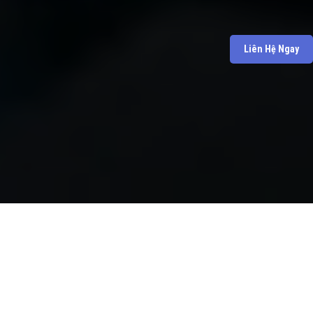
Liên Hệ Ngay
SHOPACCRIOT.COM
ĐẢM BẢO UY TÍN VÀ CHẤT LƯỢNG.
CAM KẾT ĐEM ĐẾN SỰ HÀI LÒNG CHO KHÁCH HÀNG.
UY TÍN VÀ CHẤT LƯỢNG LÀ NHỮNG GIÁ TRỊ CỐT LÕI MÀ CHÚNG TÔI
LUÔN ĐẶT LÊN HÀNG ĐẦU, VÌ CHÚNG TÔI HIỂU RẰNG MỖI KHÁCH