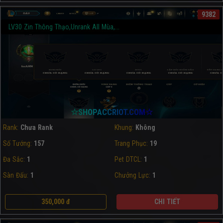
9382
LV30 Zin Thông Thạo,Unrank All Mùa,...
☆SHOPACCRIOT.COM☆
Rank:
Chưa Rank
Khung:
Không
Số Tướng:
157
Trang Phục:
19
Đa Sắc:
1
Pet DTCL:
1
Sàn Đấu:
1
Chưởng Lực:
1
350,000 đ
CHI TIẾT