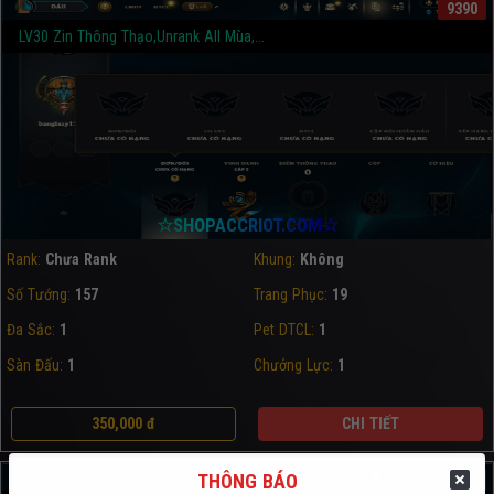
9390
LV30 Zin Thông Thạo,Unrank All Mùa,...
☆SHOPACCRIOT.COM☆
Rank:
Chưa Rank
Khung:
Không
Số Tướng:
157
Trang Phục:
19
Đa Sắc:
1
Pet DTCL:
1
Sàn Đấu:
1
Chưởng Lực:
1
350,000 đ
CHI TIẾT
THÔNG BÁO
9391