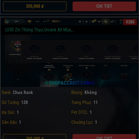
350,000 đ
CHI TIẾT
9380
LV30 Zin Thông Thạo,Unrank All Mùa,...
☆SHOPACCRIOT.COM☆
Rank:
Chưa Rank
Khung:
Không
Số Tướng:
128
Trang Phục:
11
Đa Sắc:
1
Pet DTCL:
1
Sàn Đấu:
1
Chưởng Lực:
1
350,000 đ
CHI TIẾT