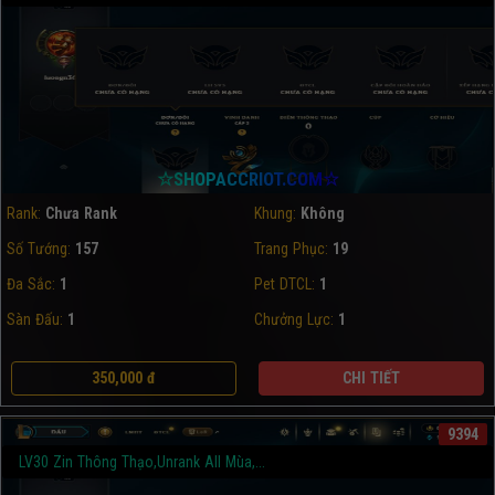
☆SHOPACCRIOT.COM☆
Rank:
Chưa Rank
Khung:
Không
Số Tướng:
157
Trang Phục:
19
Đa Sắc:
1
Pet DTCL:
1
Sàn Đấu:
1
Chưởng Lực:
1
350,000 đ
CHI TIẾT
9394
LV30 Zin Thông Thạo,Unrank All Mùa,...