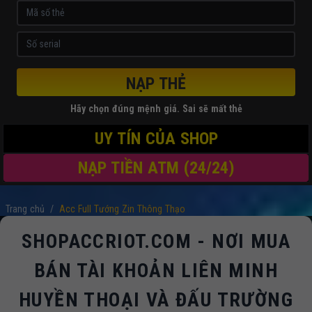
NẠP THẺ
Hãy chọn đúng mệnh giá. Sai sẽ mất thẻ
UY TÍN CỦA SHOP
NẠP TIỀN ATM (24/24)
Trang chủ
/
Acc Full Tướng Zin Thông Thạo
SHOPACCRIOT.COM - NƠI MUA
BÁN TÀI KHOẢN LIÊN MINH
HUYỀN THOẠI VÀ ĐẤU TRƯỜNG