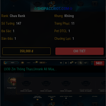
☆SHOPACCRIOT.COM☆
Rank:
Chưa Rank
Khung:
Không
Số Tướng:
147
Trang Phục:
11
Đa Sắc:
1
Pet DTCL:
1
Sàn Đấu:
1
Chưởng Lực:
1
350,000 đ
CHI TIẾT
9401
LV30 Zin Thông Thạo,Unrank All Mùa,...