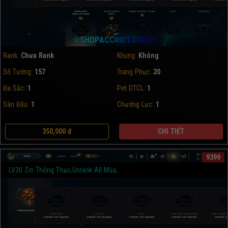
☆SHOPACCRIOT.COM☆
Rank:
Chưa Rank
Khung:
Không
Số Tướng:
157
Trang Phục:
20
Đa Sắc:
1
Pet DTCL:
1
Sàn Đấu:
1
Chưởng Lực:
1
350,000 đ
CHI TIẾT
9399
LV30 Zin Thông Thạo,Unrank All Mùa,...