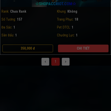
☆SHOPACCRIOT.COM☆
Rank:
Chưa Rank
Khung:
Không
Số Tướng:
157
Trang Phục:
18
Đa Sắc:
1
Pet DTCL:
1
Sàn Đấu:
1
Chưởng Lực:
1
350,000 đ
CHI TIẾT
1