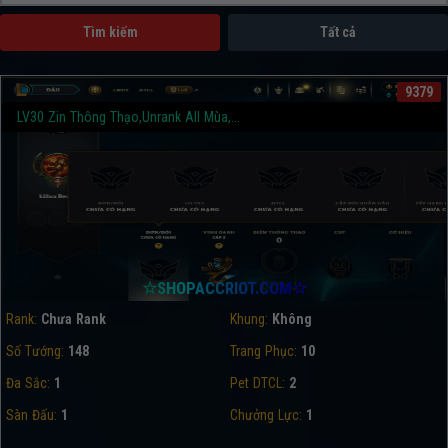
Tìm kiếm
Tất cả
9379
LV30 Zin Thông Thạo,Unrank All Mùa,...
☆SHOPACCRIOT.COM☆
Rank:
Chưa Rank
Khung:
Không
Số Tướng:
148
Trang Phục:
10
Đa Sắc:
1
Pet DTCL:
2
Sàn Đấu:
1
Chưởng Lực:
1