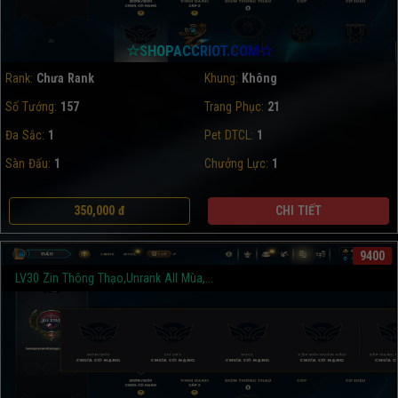
☆SHOPACCRIOT.COM☆
Rank:
Chưa Rank
Khung:
Không
Số Tướng:
157
Trang Phục:
21
Đa Sắc:
1
Pet DTCL:
1
Sàn Đấu:
1
Chưởng Lực:
1
350,000 đ
CHI TIẾT
9400
LV30 Zin Thông Thạo,Unrank All Mùa,...