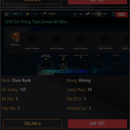
9381
LV30 Zin Thông Thạo,Unrank All Mùa,...
☆SHOPACCRIOT.COM☆
Rank:
Chưa Rank
Khung:
Không
Số Tướng:
157
Trang Phục:
19
Đa Sắc:
1
Pet DTCL:
1
Sàn Đấu:
1
Chưởng Lực:
1
350,000 đ
CHI TIẾT