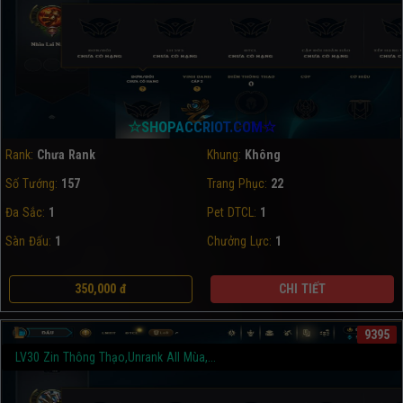
☆SHOPACCRIOT.COM☆
Rank:
Chưa Rank
Khung:
Không
Số Tướng:
157
Trang Phục:
22
Đa Sắc:
1
Pet DTCL:
1
Sàn Đấu:
1
Chưởng Lực:
1
350,000 đ
CHI TIẾT
9395
LV30 Zin Thông Thạo,Unrank All Mùa,...