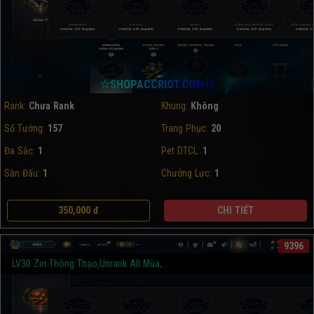
☆SHOPACCRIOT.COM☆
Rank:
Chưa Rank
Khung:
Không
Số Tướng:
157
Trang Phục:
20
Đa Sắc:
1
Pet DTCL:
1
Sàn Đấu:
1
Chưởng Lực:
1
350,000 đ
CHI TIẾT
9396
LV30 Zin Thông Thạo,Unrank All Mùa,...