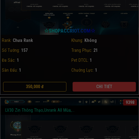
☆SHOPACCRIOT.COM☆
Rank:
Chưa Rank
Khung:
Không
Số Tướng:
157
Trang Phục:
21
Đa Sắc:
1
Pet DTCL:
1
Sàn Đấu:
1
Chưởng Lực:
1
350,000 đ
CHI TIẾT
9398
LV30 Zin Thông Thạo,Unrank All Mùa,...