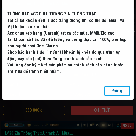
LV30 Zin Thông Thạo,Unrank All Mùa,...
THÔNG BÁO ACC FULL TƯỚNG ZIN THÔNG THẠO
Tất cả tài khoản đều là acc trắng thông tin, có thể đổi Email và
Mật khẩu sau khi nhận.
Acc chưa xếp hạng (Unrank) tất cả các mùa, MMR/Elo cao.
Tài khoản sở hữu đầy đủ tướng và thông thạo zin 100%, phù hợp
cho người chơi One Champ.
Shop bảo hành 1 đổi 1 nếu tài khoản bị khóa do quá trình tự
☆SHOPACCRIOT.COM☆
động cày cấp (bot) theo đúng chính sách bảo hành.
Rank:
Chưa Rank
Khung:
Không
Vui lòng đọc kỹ mô tả sản phẩm và chính sách bảo hành trước
khi mua để tránh hiểu nhầm.
Số Tướng:
158
Trang Phục:
19
Đa Sắc:
1
Pet DTCL:
1
Đóng
Sàn Đấu:
1
Chưởng Lực:
1
350,000 đ
CHI TIẾT
9392
LV30 Zin Thông Thạo,Unrank All Mùa,...