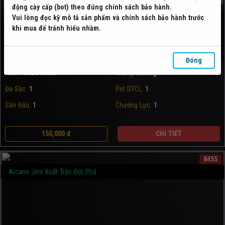
động cày cấp (bot) theo đúng chính sách bảo hành.
Vui lòng đọc kỹ mô tả sản phẩm và chính sách bảo hành trước
khi mua để tránh hiểu nhầm.
☆SHOPACCRIOT.COM☆
Đóng
Rank:
Chưa Rank
Khung:
Không
Đa Sắc:
1
Pet DTCL:
1
Sàn Đấu:
1
Chưởng Lực:
1
150,000 đ
CHI TIẾT
8455
Arcane Jinx Xuất Trần Đột Phá