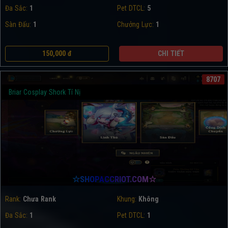
Đa Sắc:
1
Pet DTCL:
5
Sàn Đấu:
1
Chưởng Lực:
1
150,000 đ
CHI TIẾT
8707
Briar Cosplay Shork Tí Nị
☆SHOPACCRIOT.COM☆
Rank:
Chưa Rank
Khung:
Không
Đa Sắc:
1
Pet DTCL:
1