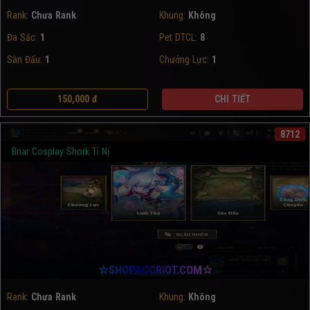
Rank:
Chưa Rank
Khung:
Không
Đa Sắc:
1
Pet DTCL:
8
Sàn Đấu:
1
Chưởng Lực:
1
150,000 đ
CHI TIẾT
8712
Briar Cosplay Shork Tí Nị
☆SHOPACCRIOT.COM☆
Rank:
Chưa Rank
Khung:
Không