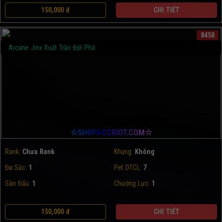
150,000 đ
CHI TIẾT
8458
Arcane Jinx Xuất Trần Đột Phá
☆SHOPACCRIOT.COM☆
Rank:
Chưa Rank
Khung:
Không
Đa Sắc:
1
Pet DTCL:
7
Sàn Đấu:
1
Chưởng Lực:
1
150,000 đ
CHI TIẾT