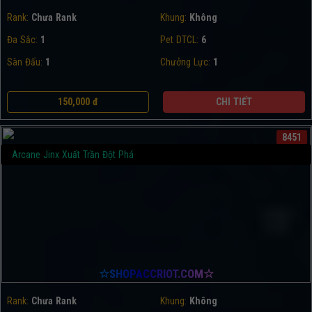
Rank:
Chưa Rank
Khung:
Không
Đa Sắc:
1
Pet DTCL:
6
Sàn Đấu:
1
Chưởng Lực:
1
150,000 đ
CHI TIẾT
8451
Arcane Jinx Xuất Trần Đột Phá
☆SHOPACCRIOT.COM☆
Rank:
Chưa Rank
Khung:
Không