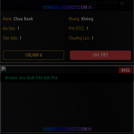
☆SHOPACCRIOT.COM☆
Rank:
Chưa Rank
Khung:
Không
Đa Sắc:
1
Pet DTCL:
1
Sàn Đấu:
1
Chưởng Lực:
1
150,000 đ
CHI TIẾT
8456
Arcane Jinx Xuất Trần Đột Phá
☆SHOPACCRIOT.COM☆