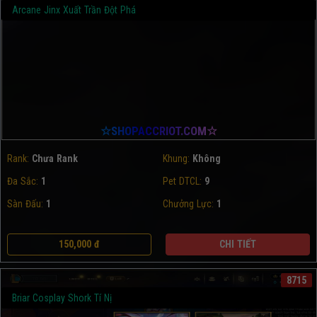
Arcane Jinx Xuất Trần Đột Phá
☆SHOPACCRIOT.COM☆
Rank:
Chưa Rank
Khung:
Không
Đa Sắc:
1
Pet DTCL:
9
Sàn Đấu:
1
Chưởng Lực:
1
150,000 đ
CHI TIẾT
8715
Briar Cosplay Shork Tí Nị