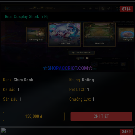
8714
Briar Cosplay Shork Tí Nị
☆SHOPACCRIOT.COM☆
Rank:
Chưa Rank
Khung:
Không
Đa Sắc:
1
Pet DTCL:
1
Sàn Đấu:
1
Chưởng Lực:
1
150,000 đ
CHI TIẾT
8459