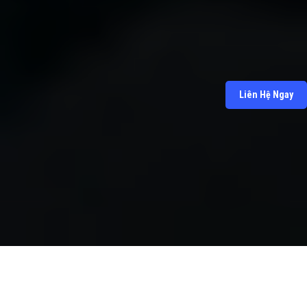
Liên Hệ Ngay
SHOPACCRIOT.COM
ĐẢM BẢO UY TÍN VÀ CHẤT LƯỢNG.
CAM KẾT ĐEM ĐẾN SỰ HÀI LÒNG CHO KHÁCH HÀNG.