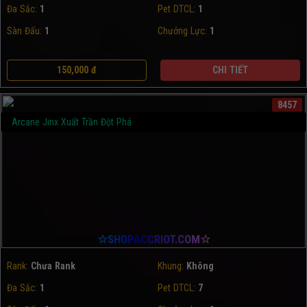
Đa Sắc:
1
Pet DTCL:
1
Sàn Đấu:
1
Chưởng Lực:
1
150,000 đ
CHI TIẾT
8457
Arcane Jinx Xuất Trần Đột Phá
☆SHOPACCRIOT.COM☆
Rank:
Chưa Rank
Khung:
Không
Đa Sắc:
1
Pet DTCL:
7