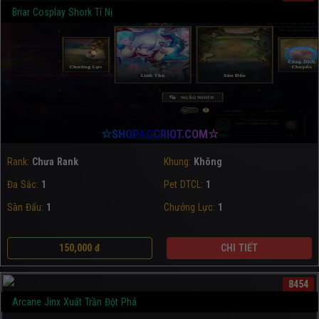
Briar Cosplay Shork Tí Nị
☆SHOPACCRIOT.COM☆
Rank:
Chưa Rank
Khung:
Không
Đa Sắc:
1
Pet DTCL:
1
Sàn Đấu:
1
Chưởng Lực:
1
150,000 đ
CHI TIẾT
8454
Arcane Jinx Xuất Trần Đột Phá