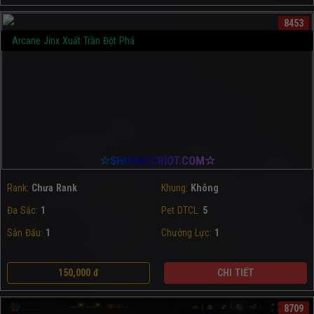
8453
Arcane Jinx Xuất Trần Đột Phá
☆SHOPACCRIOT.COM☆
Rank:
Chưa Rank
Khung:
Không
Đa Sắc:
1
Pet DTCL:
5
Sàn Đấu:
1
Chưởng Lực:
1
150,000 đ
CHI TIẾT
8709