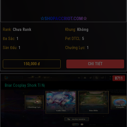
☆SHOPACCRIOT.COM☆
Rank:
Chưa Rank
Khung:
Không
Đa Sắc:
1
Pet DTCL:
5
Sàn Đấu:
1
Chưởng Lực:
1
150,000 đ
CHI TIẾT
8711
Briar Cosplay Shork Tí Nị