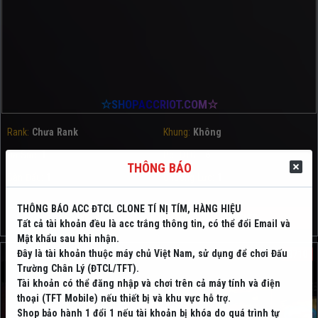
☆SHOPACCRIOT.COM☆
Rank:
Chưa Rank
Khung:
Không
Đa Sắc:
1
Pet DTCL:
6
THÔNG BÁO
Sàn Đấu:
1
Chưởng Lực:
1
THÔNG BÁO ACC ĐTCL CLONE TÍ NỊ TÍM, HÀNG HIỆU
150,000 đ
CHI TIẾT
Tất cả tài khoản đều là acc trắng thông tin, có thể đổi Email và
Mật khẩu sau khi nhận.
Đây là tài khoản thuộc máy chủ Việt Nam, sử dụng để chơi Đấu
8710
Trường Chân Lý (ĐTCL/TFT).
Briar Cosplay Shork Tí Nị
Tài khoản có thể đăng nhập và chơi trên cả máy tính và điện
thoại (TFT Mobile) nếu thiết bị và khu vực hỗ trợ.
Shop bảo hành 1 đổi 1 nếu tài khoản bị khóa do quá trình tự