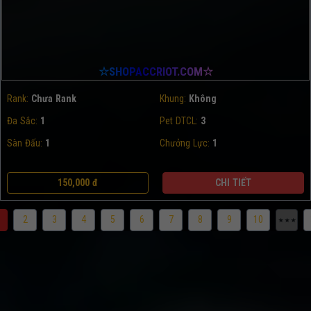
☆SHOPACCRIOT.COM☆
Rank:
Chưa Rank
Khung:
Không
Đa Sắc:
1
Pet DTCL:
3
Sàn Đấu:
1
Chưởng Lực:
1
150,000 đ
CHI TIẾT
2
3
4
5
6
7
8
9
10
⋆⋆⋆