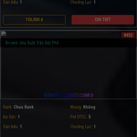
Sàn Đấu:
1
Chưởng Lực:
1
150,000 đ
CHI TIẾT
8452
Arcane Jinx Xuất Trần Đột Phá
☆SHOPACCRIOT.COM☆
Rank:
Chưa Rank
Khung:
Không
Đa Sắc:
1
Pet DTCL:
5
Sàn Đấu:
1
Chưởng Lực:
1