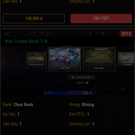
Sàn Đấu:
1
Chưởng Lực:
1
150,000 đ
CHI TIẾT
8713
Briar Cosplay Shork Tí Nị
☆SHOPACCRIOT.COM☆
Rank:
Chưa Rank
Khung:
Không
Đa Sắc:
1
Pet DTCL:
1
Sàn Đấu:
1
Chưởng Lực:
1