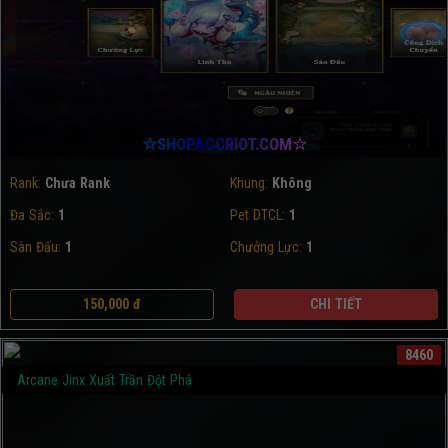
☆SHOPACCRIOT.COM☆
Rank:
Chưa Rank
Khung:
Không
Đa Sắc:
1
Pet DTCL:
1
Sàn Đấu:
1
Chưởng Lực:
1
150,000 đ
CHI TIẾT
8460
Arcane Jinx Xuất Trần Đột Phá