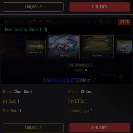
150,000 đ
CHI TIẾT
8708
Briar Cosplay Shork Tí Nị
☆SHOPACCRIOT.COM☆
Rank:
Chưa Rank
Khung:
Không
Đa Sắc:
1
Pet DTCL:
1
Sàn Đấu:
1
Chưởng Lực:
1
150,000 đ
CHI TIẾT